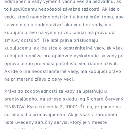
odstránenia vady vymeniť vadnú vec za bezvadnú, ak
to kupujúcemu nespôsobí závažné ťažkosti. Ak ide o
vadu, ktorú nemožno odstrániť a ktorá bráni tomu, aby
sa vec mohla riadne užívať ako vec bez vady, má
kupujúci právo na výmenu veci alebo má právo od
zmluvy odstúpiť. Tie isté práva prislúchajú
kupujúcemu, ak ide síce o odstrániteľné vady, ak však
kupujúci nemôže pre opätovné vyskytnutie sa vady po
oprave alebo pre väčší počet vád vec riadne užívať.
Ak ide o iné neodstrániteľné vady, má kupujúci právo
na primeranú zľavu z ceny veci.
Práva zo zodpovednosti za vady sa uplatňujú u
predávajúceho, na adrese skladu Ing.Richard Červený
FINISTAV, Kysucká cesta 3, 01001, Žilina, prípadne na
adrese sídla predávajúceho. Ak je však v záručnom
liste uvedený záručný servis, ktorý je v mieste