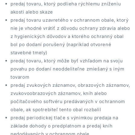
predaj tovaru, ktorý podlieha rýchlemu zníženiu
akosti alebo skaze
predaj tovaru uzavretého v ochrannom obale, ktorý
nie je vhodné vrátiť z dôvodu ochrany zdravia alebo
z hygienických dôvodov a ktorého ochranný obal
bol po dodaní porušený (napríklad otvorené
stavebné tmely)
predaj tovaru, ktorý môže byť vzhľadom na svoju
povahu po dodaní neoddeliteľne zmiešaný s iným
tovarom
predaj zvukových záznamov, obrazových záznamov,
zvukovoobrazových záznamov, kníh alebo
počítačového softvéru predávaných v ochrannom
obale, ak spotrebiteľ tento obal rozbalil
predaj periodickej tlače s výnimkou predaja na
základe dohody o predplatnom a predaj kníh
nedodávaných v ochrannom obale