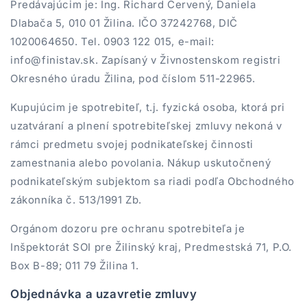
Predávajúcim je: Ing. Richard Červený, Daniela
Dlabača 5, 010 01 Žilina. IČO 37242768, DIČ
1020064650. Tel. 0903 122 015, e-mail:
info@finistav.sk. Zapísaný v Živnostenskom registri
Okresného úradu Žilina, pod číslom 511-22965.
Kupujúcim je spotrebiteľ, t.j. fyzická osoba, ktorá pri
uzatváraní a plnení spotrebiteľskej zmluvy nekoná v
rámci predmetu svojej podnikateľskej činnosti
zamestnania alebo povolania. Nákup uskutočnený
podnikateľským subjektom sa riadi podľa Obchodného
zákonníka č. 513/1991 Zb.
Orgánom dozoru pre ochranu spotrebiteľa je
Inšpektorát SOI pre Žilinský kraj, Predmestská 71, P.O.
Box B-89; 011 79 Žilina 1.
Objednávka a uzavretie zmluvy