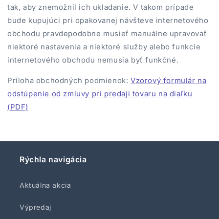
tak, aby znemožnil ich ukladanie. V takom prípade
bude kupujúci pri opakovanej návšteve internetového
obchodu pravdepodobne musieť manuálne upravovať
niektoré nastavenia a niektoré služby alebo funkcie
internetového obchodu nemusia byť funkčné.
Príloha obchodných podmienok:
Vzorový formulár na
odstúpenie od zmluvy pri predaji tovaru na diaľku
(PDF)
Rýchla navigácia
Aktuálna akcia
Výpredaj