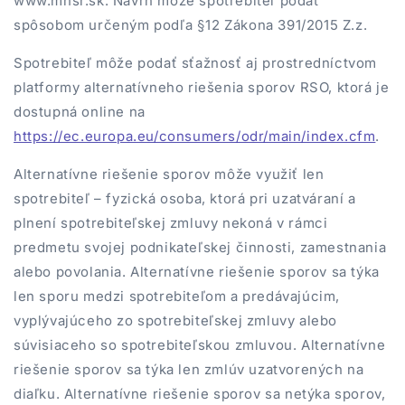
www.mhsr.sk. Návrh môže spotrebiteľ podať
spôsobom určeným podľa §12 Zákona 391/2015 Z.z.
Spotrebiteľ môže podať sťažnosť aj prostredníctvom
platformy alternatívneho riešenia sporov RSO, ktorá je
dostupná online na
https://ec.europa.eu/consumers/odr/main/index.cfm
.
Alternatívne riešenie sporov môže využiť len
spotrebiteľ – fyzická osoba, ktorá pri uzatváraní a
plnení spotrebiteľskej zmluvy nekoná v rámci
predmetu svojej podnikateľskej činnosti, zamestnania
alebo povolania. Alternatívne riešenie sporov sa týka
len sporu medzi spotrebiteľom a predávajúcim,
vyplývajúceho zo spotrebiteľskej zmluvy alebo
súvisiaceho so spotrebiteľskou zmluvou. Alternatívne
riešenie sporov sa týka len zmlúv uzatvorených na
diaľku. Alternatívne riešenie sporov sa netýka sporov,