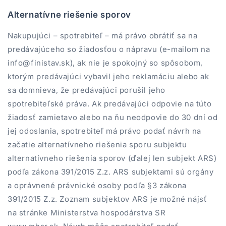
Alternatívne riešenie sporov
Nakupujúci – spotrebiteľ – má právo obrátiť sa na
predávajúceho so žiadosťou o nápravu (e-mailom na
info@finistav.sk), ak nie je spokojný so spôsobom,
ktorým predávajúci vybavil jeho reklamáciu alebo ak
sa domnieva, že predávajúci porušil jeho
spotrebiteľské práva. Ak predávajúci odpovie na túto
žiadosť zamietavo alebo na ňu neodpovie do 30 dní od
jej odoslania, spotrebiteľ má právo podať návrh na
začatie alternatívneho riešenia sporu subjektu
alternatívneho riešenia sporov (ďalej len subjekt ARS)
podľa zákona 391/2015 Z.z. ARS subjektami sú orgány
a oprávnené právnické osoby podľa §3 zákona
391/2015 Z.z. Zoznam subjektov ARS je možné nájsť
na stránke Ministerstva hospodárstva SR