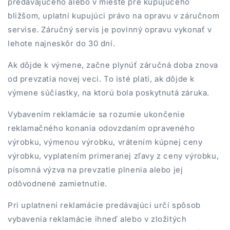
predávajúceho alebo v mieste pre kupujúceho
bližšom, uplatní kupujúci právo na opravu v záručnom
servise. Záručný servis je povinný opravu vykonať v
lehote najneskôr do 30 dní.
Ak dôjde k výmene, začne plynúť záručná doba znova
od prevzatia novej veci. To isté platí, ak dôjde k
výmene súčiastky, na ktorú bola poskytnutá záruka.
Vybavením reklamácie sa rozumie ukončenie
reklamačného konania odovzdaním opraveného
výrobku, výmenou výrobku, vrátením kúpnej ceny
výrobku, vyplatením primeranej zľavy z ceny výrobku,
písomná výzva na prevzatie plnenia alebo jej
odôvodnené zamietnutie.
Pri uplatnení reklamácie predávajúci určí spôsob
vybavenia reklamácie ihneď alebo v zložitých