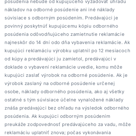
posúdenia nebude od kupujúceho vyžadovať úhradu
nákladov na odborné posúdenie ani iné náklady
súvisiace s odborným posúdením. Predávajúci je
povinný poskytnúť kupujúcemu kópiu odborného
posúdenia odôvodňujúceho zamietnutie reklamácie
najneskôr do 14 dní odo dňa vybavenia reklamácie. Ak
kupujúci reklamáciu výrobku uplatnil po 12 mesiacoch
od kúpy a predávajúci ju zamietol, predávajúci v
doklade o vybavení reklamácie uvedie, komu môže
kupujúci zaslať výrobok na odborné posúdenie. Ak je
výrobok zaslaný na odborné posúdenie určenej
osobe, náklady odborného posúdenia, ako aj všetky
ostatné s tým súvisiace účelne vynaložené náklady
znáša predávajúci bez ohľadu na výsledok odborného
posúdenia. Ak kupujúci odborným posúdením
preukáže zodpovednosť predávajúceho za vadu, môže
reklamáciu uplatniť znova; počas vykonávania