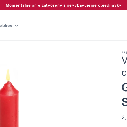
Momentálne sme zatvorený a nevybavujeme objednávky
robkov
PR
V
o
G
S
N
2
c