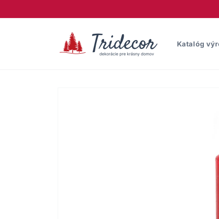
Prejsť
na
obsah
Katalóg vý
Prejsť na
informácie
o produkte