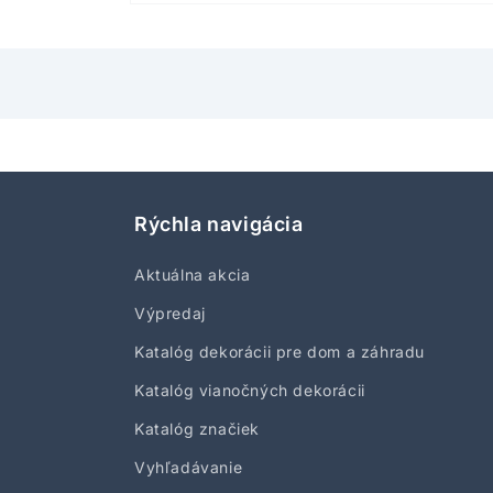
Otvoriť
médium
1
v
modálnom
okne
Rýchla navigácia
Aktuálna akcia
Výpredaj
Katalóg dekorácii pre dom a záhradu
Katalóg vianočných dekorácii
Katalóg značiek
Vyhľadávanie