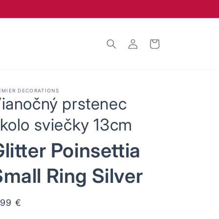
Prihlásiť
Košík
sa
EMIER DECORATIONS
ianočný prstenec
kolo sviečky 13cm
litter Poinsettia
mall Ring Silver
ormálna
,99 €
ena