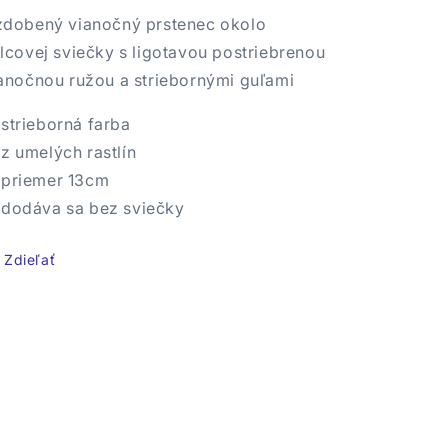
dobený vianočný prstenec okolo
lcovej sviečky s ligotavou postriebrenou
anočnou ružou a striebornými guľami
strieborná farba
z umelých rastlín
priemer 13cm
dodáva sa bez sviečky
Zdieľať