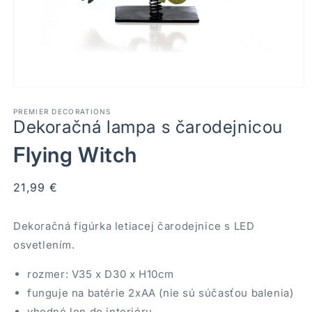
Otvoriť
médium
1
PREMIER DECORATIONS
Dekoračná lampa s čarodejnicou
v
modálnom
okne
Flying Witch
Normálna
21,99 €
cena
Dekoračná figúrka letiacej čarodejnice s LED
osvetlením.
rozmer: V35 x D30 x H10cm
funguje na batérie 2xAA (nie sú súčasťou balenia)
vhodné len do interiéru