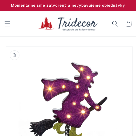
Prejsť
Momentálne sme zatvorený a nevybavujeme objednávky
na
obsah
Košík
Prejsť na
informácie
o produkte