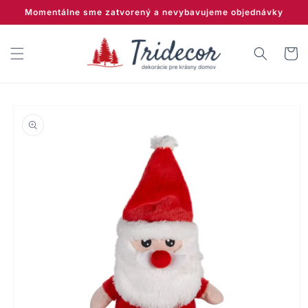
Prejsť
Momentálne sme zatvorený a nevybavujeme objednávky
na
obsah
Košík
Prejsť na
informácie
o produkte