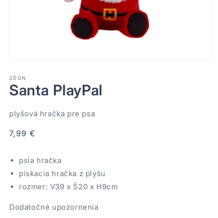
Otvoriť
médium
1
ZÖON
Santa PlayPal
v
modálnom
okne
plyšová hračka pre psa
Normálna
7,99 €
cena
psia hračka
pískacia hračka z plyšu
rozmer: V39 x Š20 x H9cm
Dodatočné upozornenia