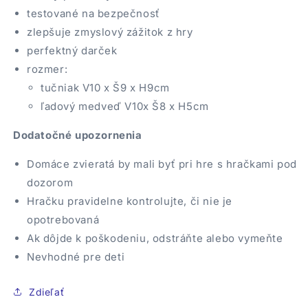
testované na bezpečnosť
zlepšuje zmyslový zážitok z hry
perfektný darček
rozmer:
tučniak V10 x Š9 x H9cm
ľadový medveď V10x Š8 x H5cm
Dodatočné upozornenia
Domáce zvieratá by mali byť pri hre s hračkami pod
dozorom
Hračku pravidelne kontrolujte, či nie je
opotrebovaná
Ak dôjde k poškodeniu, odstráňte alebo vymeňte
Nevhodné pre deti
Zdieľať