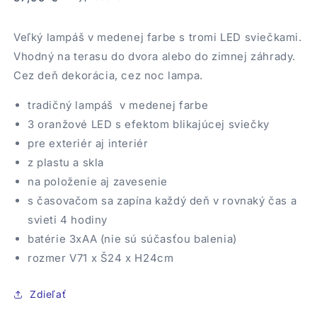
cena
Veľký lampáš v medenej farbe s tromi LED sviečkami.
Vhodný na terasu do dvora alebo do zimnej záhrady.
Cez deň dekorácia, cez noc lampa.
tradičný lampáš v medenej farbe
3 oranžové LED s efektom blikajúcej sviečky
pre exteriér aj interiér
z plastu a skla
na položenie aj zavesenie
s časovačom sa zapína každý deň v rovnaký čas a
svieti 4 hodiny
batérie 3xAA (nie sú súčasťou balenia)
rozmer V71 x Š24 x H24cm
Zdieľať