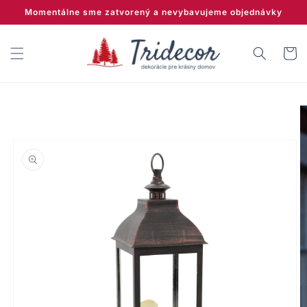
Prejsť
Momentálne sme zatvorený a nevybavujeme objednávky
na
obsah
Košík
Prejsť na
informácie
o produkte