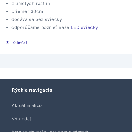
z umelých rastlín
priemer 30cm
dodáva sa bez sviečky
odporúčame pozrieť naše
LED sviečky
Zdieľať
Rýchla navigácia
Aktuálna akcia
Výpredaj
Katalóg dekorácii pre dom a záhradu