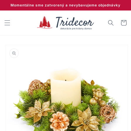
Prejsť
Momentálne sme zatvorený a nevybavujeme objednávky
na
obsah
Košík
Prejsť na
informácie
o produkte