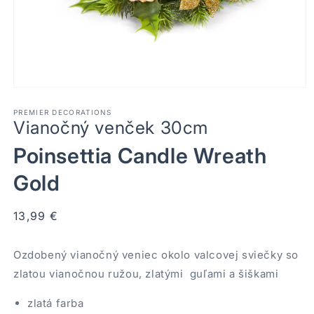
Otvoriť
médium
1
PREMIER DECORATIONS
Vianočný venček 30cm
v
modálnom
okne
Poinsettia Candle Wreath
Gold
Normálna
13,99 €
cena
Ozdobený vianočný veniec okolo valcovej sviečky so
zlatou vianočnou ružou, zlatými guľami a šiškami
zlatá farba