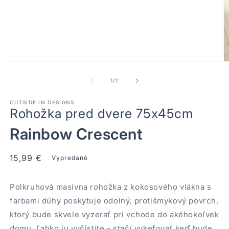
Otvoriť
Ot
médium
m
1
2
z
1
/
2
v
v
modálnom
m
OUTSIDE IN DESIGNS
okne
o
Rohožka pred dvere 75x45cm
Rainbow Crescent
Normálna
15,99 €
Vypredané
cena
Polkruhová masívna rohožka z kokosového vlákna s
farbami dúhy poskytuje odolný, protišmykový povrch,
ktorý bude skvele vyzerať pri vchode do akéhokoľvek
domu. Ľahko ju vyčistíte - stačí vykefovať keď bude