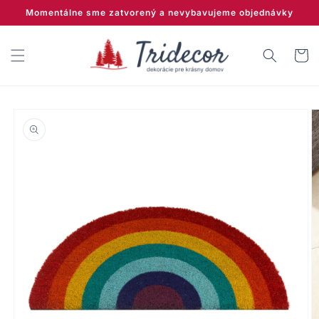
Prejsť
Momentálne sme zatvorený a nevybavujeme objednávky
na
obsah
Košík
Prejsť na
informácie
o produkte