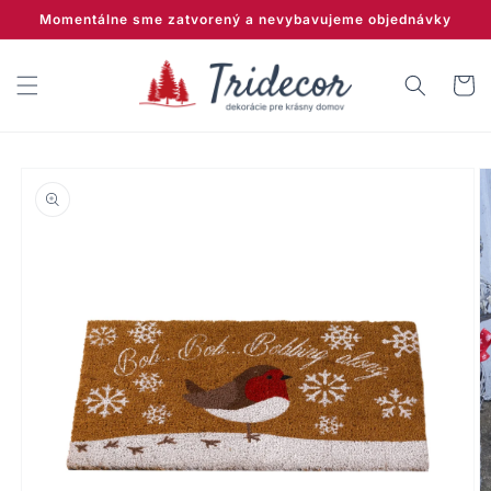
Prejsť
Momentálne sme zatvorený a nevybavujeme objednávky
na
obsah
Košík
Prejsť na
informácie
o produkte