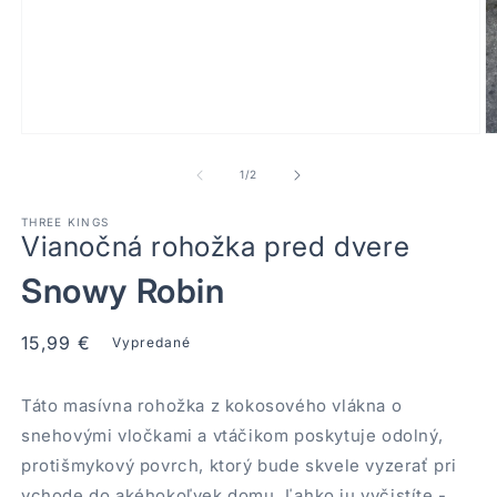
Otvoriť
Ot
médium
m
1
2
z
1
/
2
v
v
modálnom
m
THREE KINGS
okne
o
Vianočná rohožka pred dvere
Snowy Robin
Normálna
15,99 €
Vypredané
cena
Táto masívna rohožka z kokosového vlákna o
snehovými vločkami a vtáčikom poskytuje odolný,
protišmykový povrch, ktorý bude skvele vyzerať pri
vchode do akéhokoľvek domu. Ľahko ju vyčistíte -