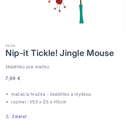
Otvoriť
médium
1
ZÖON
Nip-it Tickle! Jingle Mouse
v
modálnom
okne
škádlitko pre mačku
Normálna
7,99 €
cena
mačacia hračka - škádlitko a myškou
rozmer: V53 x Š5 x H5cm
Zdieľať