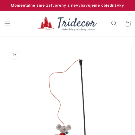
Prejsť
Momentálne sme zatvorený a nevybavujeme objednávky
na
obsah
Košík
Prejsť na
informácie
o produkte