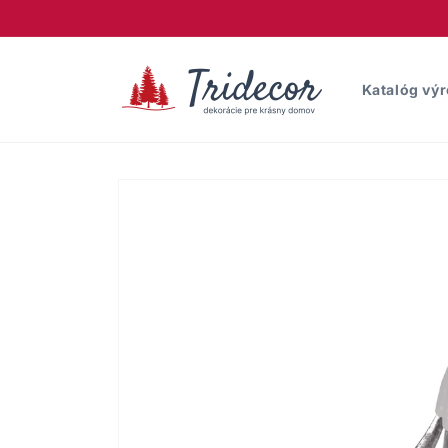
Prejsť
na
obsah
Katalóg vý
Prejsť na
informácie
o produkte