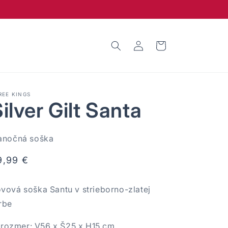
Prihlásiť
Košík
sa
REE KINGS
ilver Gilt Santa
anočná soška
ormálna
9,99 €
ena
vová soška Santu v strieborno-zlatej
rbe
rozmer: V56 x Š25 x H15 cm