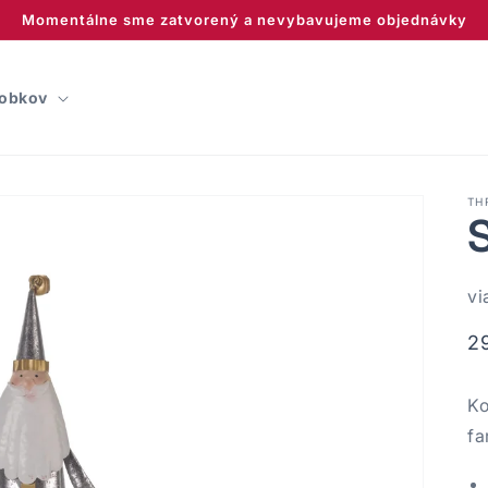
Momentálne sme zatvorený a nevybavujeme objednávky
robkov
TH
S
vi
N
2
c
Ko
fa