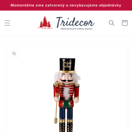
Prejsť
Momentálne sme zatvorený a nevybavujeme objednávky
na
obsah
Košík
Prejsť na
informácie
o produkte