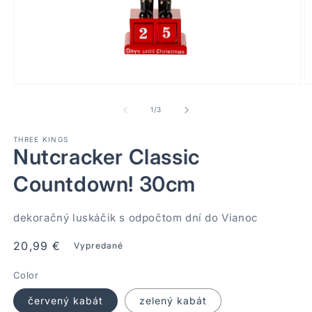
Otvoriť
Ot
médium
m
1
2
z
1
/
3
v
v
modálnom
m
THREE KINGS
okne
o
Nutcracker Classic
Countdown! 30cm
dekoračný luskáčik s odpočtom dní do Vianoc
Normálna
20,99 €
Vypredané
cena
Color
červený kabát
zelený kabát