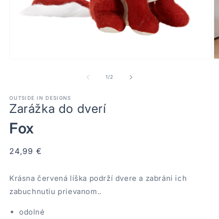
Otvoriť
Ot
médium
m
1
2
z
1
/
2
v
v
modálnom
m
OUTSIDE IN DESIGNS
okne
o
Zarážka do dverí
Fox
Normálna
24,99 €
cena
Krásna červená líška podrží dvere a zabráni ich
zabuchnutiu prievanom..
odolné