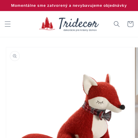
Prejsť
Momentálne sme zatvorený a nevybavujeme objednávky
na
obsah
Košík
Prejsť na
informácie
o produkte