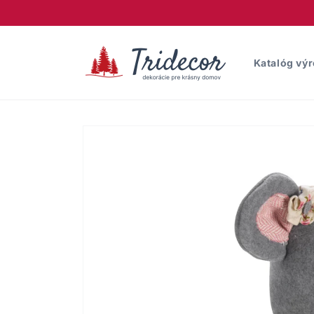
Prejsť
na
obsah
Katalóg vý
Prejsť na
informácie
o produkte