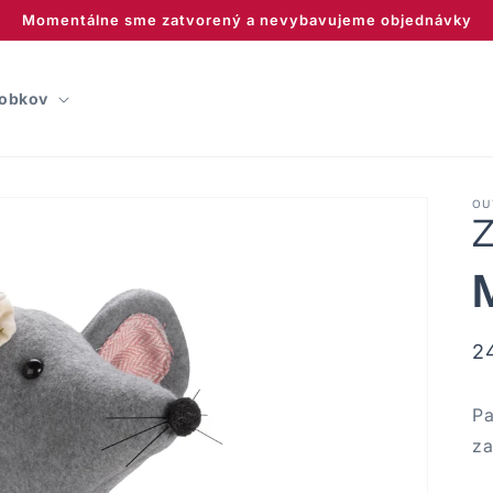
Momentálne sme zatvorený a nevybavujeme objednávky
robkov
OU
Z
N
2
c
Pa
za