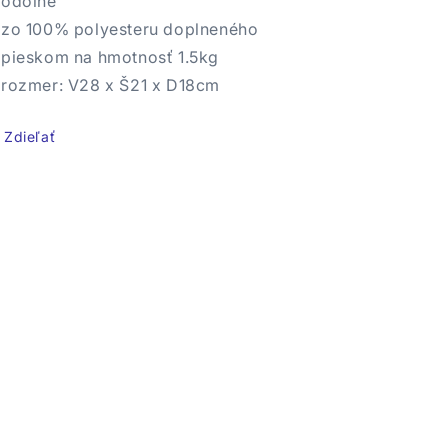
odolné
zo 100% polyesteru doplneného
pieskom na hmotnosť 1.5kg
rozmer: V28 x Š21 x D18cm
Zdieľať