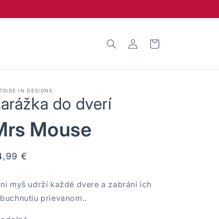
Prihlásiť
Košík
sa
TSIDE IN DESIGNS
arážka do dverí
Mrs Mouse
ormálna
4,99 €
ena
ni myš udrží každé dvere a zabráni ich
buchnutiu prievanom..